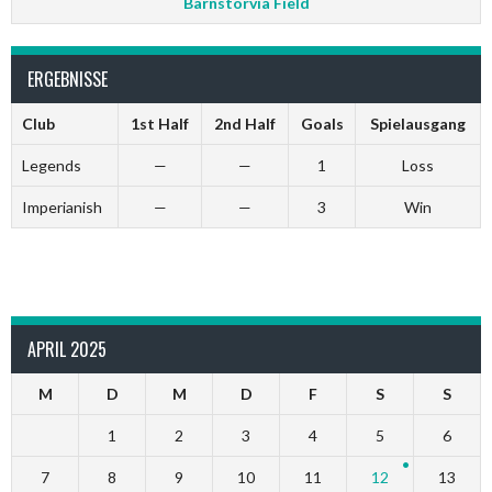
Barnstorvia Field
ERGEBNISSE
Club
1st Half
2nd Half
Goals
Spielausgang
Legends
—
—
1
Loss
Imperianish
—
—
3
Win
APRIL 2025
M
D
M
D
F
S
S
1
2
3
4
5
6
7
8
9
10
11
12
13