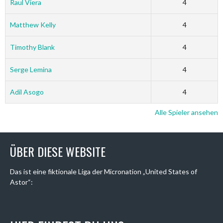
Raul Viera
4
Matthew Kelly
4
Timothy Blank
4
Serge Lemina
4
Adil Asogo
4
Alle Spieler ansehen
ÜBER DIESE WEBSITE
Das ist eine fiktionale Liga der Micronation „United States of
Astor“: