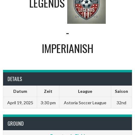
LEGENDS
-
IMPERIANISH
DETAILS
Datum
Zeit
League
Saison
April 19, 2025
3:30 pm
Astoria Soccer League
32nd
GROUND