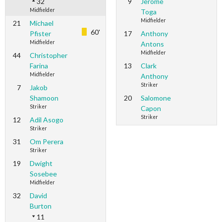
32
9
Jerome
Midfielder
Toga
Midfielder
21
Michael
60'
Pfister
17
Anthony
Midfielder
Antons
Midfielder
44
Christopher
Farina
13
Clark
Midfielder
Anthony
Striker
7
Jakob
Shamoon
20
Salomone
Striker
Capon
Striker
12
Adil Asogo
Striker
31
Om Perera
Striker
19
Dwight
Sosebee
Midfielder
32
David
Burton
11