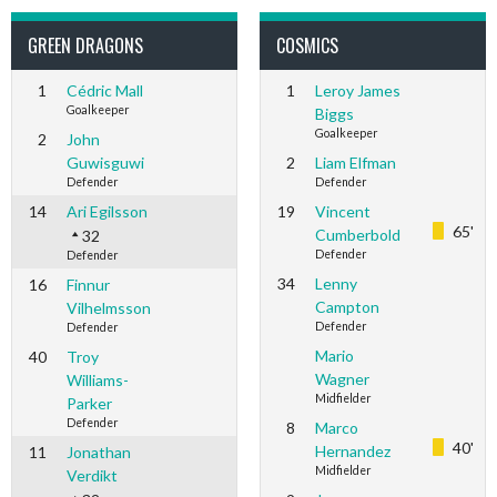
GREEN DRAGONS
COSMICS
1
Cédric Mall
1
Leroy James
Goalkeeper
Biggs
Goalkeeper
2
John
Guwisguwi
2
Liam Elfman
Defender
Defender
14
Ari Egilsson
19
Vincent
65'
Cumberbold
32
Defender
Defender
34
Lenny
16
Finnur
Campton
Vilhelmsson
Defender
Defender
Mario
40
Troy
Wagner
Williams-
Midfielder
Parker
Defender
8
Marco
40'
Hernandez
11
Jonathan
Midfielder
Verdikt