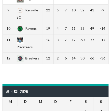
9
Kerrville
22
5
7
10
32
41
-9
SC
10
Ravens
19
4
7
11
35
49
-14
11
16
3
7
12
60
77
-17
Privateers
12
Breakers
12
2
6
14
30
66
-36
AUGUST 2026
M
D
M
D
F
S
S
1
2