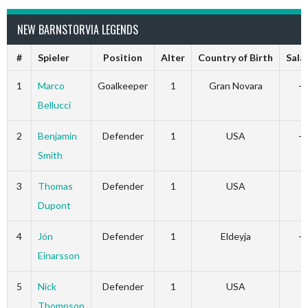
NEW BARNSTORVIA LEGENDS
#
Spieler
Position
Alter
Country of Birth
Sala
1
Marco
Goalkeeper
1
Gran Novara
-
Bellucci
2
Benjamin
Defender
1
USA
-
Smith
3
Thomas
Defender
1
USA
Dupont
4
Jón
Defender
1
Eldeyja
-
Einarsson
5
Nick
Defender
1
USA
Thompson