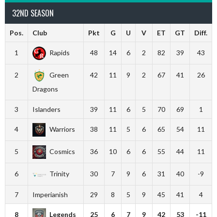
32ND SEASON
Pos.
Club
Pkt
G
U
V
ET
GT
Diff.
1
Rapids
48
14
6
2
82
39
43
2
Green
42
11
9
2
67
41
26
Dragons
3
Islanders
39
11
6
5
70
69
1
4
Warriors
38
11
5
6
65
54
11
5
Cosmics
36
10
6
6
55
44
11
6
Trinity
30
7
9
6
31
40
-9
7
Imperianish
29
8
5
9
45
41
4
8
Legends
25
6
7
9
42
53
-11