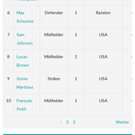
6
Max
Defender
1
Ratelon
-
Schuster
7
Sam
Midfielder
1
USA
-
Johnson
8
Lucas
Midfielder
1
USA
-
Brown
9
Steve
Striker
1
USA
-
Martinez
10
François
Midfielder
1
USA
-
Petit
1
2
3
Weiter