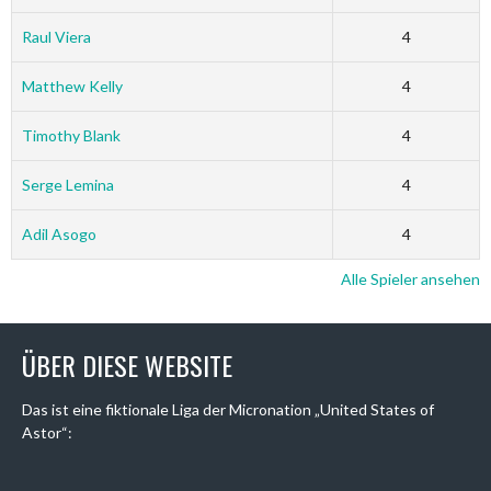
Raul Viera
4
Matthew Kelly
4
Timothy Blank
4
Serge Lemina
4
Adil Asogo
4
Alle Spieler ansehen
ÜBER DIESE WEBSITE
Das ist eine fiktionale Liga der Micronation „United States of
Astor“: