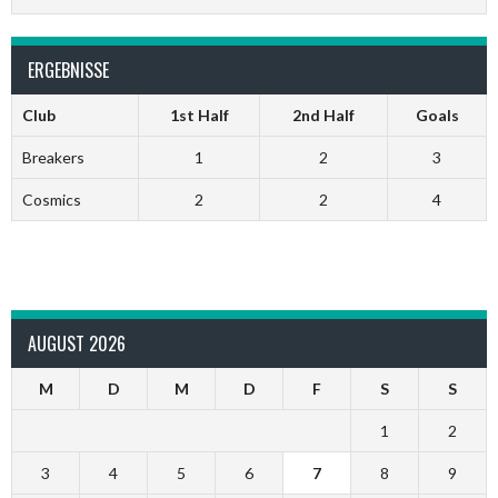
ERGEBNISSE
Club
1st Half
2nd Half
Goals
Breakers
1
2
3
Cosmics
2
2
4
AUGUST 2026
M
D
M
D
F
S
S
1
2
3
4
5
6
7
8
9