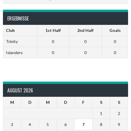
ERGEBNISSE
Club
1st Half
2nd Half
Goals
Trinity
0
0
0
Islanders
0
0
0
AUGUST 2026
M
D
M
D
F
S
S
1
2
3
4
5
6
7
8
9