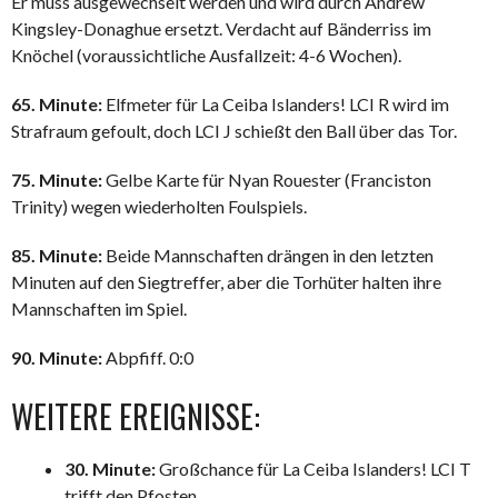
Er muss ausgewechselt werden und wird durch Andrew
Kingsley-Donaghue ersetzt. Verdacht auf Bänderriss im
Knöchel (voraussichtliche Ausfallzeit: 4-6 Wochen).
65. Minute:
Elfmeter für La Ceiba Islanders! LCI R wird im
Strafraum gefoult, doch LCI J schießt den Ball über das Tor.
75. Minute:
Gelbe Karte für Nyan Rouester (Franciston
Trinity) wegen wiederholten Foulspiels.
85. Minute:
Beide Mannschaften drängen in den letzten
Minuten auf den Siegtreffer, aber die Torhüter halten ihre
Mannschaften im Spiel.
90. Minute:
Abpfiff. 0:0
WEITERE EREIGNISSE:
30. Minute:
Großchance für La Ceiba Islanders! LCI T
trifft den Pfosten.