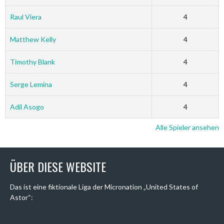
Raul Viera
4
Matthew Kelly
4
Timothy Blank
4
Serge Lemina
4
Adil Asogo
4
Alle Spieler ansehen
ÜBER DIESE WEBSITE
Das ist eine fiktionale Liga der Micronation „United States of
Astor“: