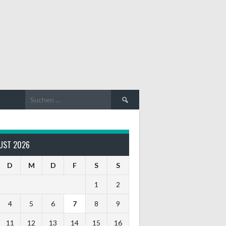
Suche
nach:
UST 2026
D
M
D
F
S
S
1
2
4
5
6
7
8
9
11
12
13
14
15
16