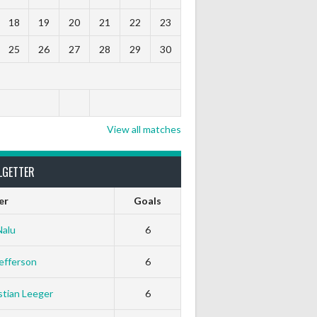
18
19
20
21
22
23
25
26
27
28
29
30
View all matches
LGETTER
er
Goals
Nalu
6
efferson
6
tian Leeger
6