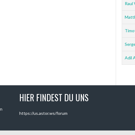
Raul 
Matt
Timo
Serg
Adil 
HIER FINDEST DU UNS
on
https://us.astor.ws/forum