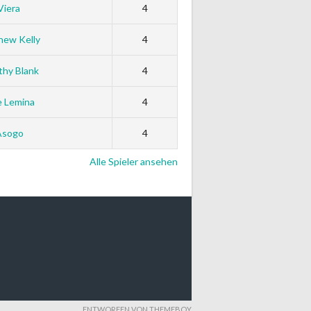
Viera
4
hew Kelly
4
thy Blank
4
e Lemina
4
Asogo
4
Alle Spieler ansehen
ENTWORFEN VON THEMEBOY