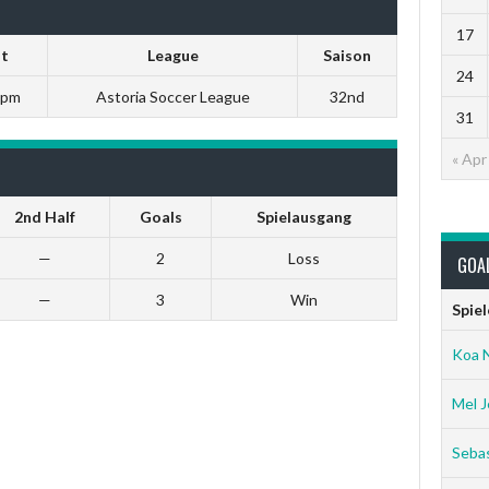
17
it
League
Saison
24
 pm
Astoria Soccer League
32nd
31
« Apr
2nd Half
Goals
Spielausgang
—
2
Loss
GOA
—
3
Win
Spiel
Koa 
Mel J
Sebas