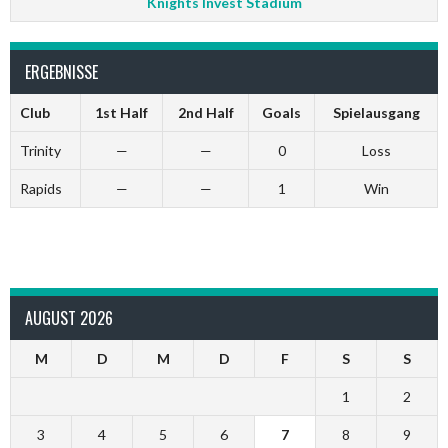
Knights Invest Stadium
ERGEBNISSE
Club
1st Half
2nd Half
Goals
Spielausgang
Trinity
—
—
0
Loss
Rapids
—
—
1
Win
AUGUST 2026
M
D
M
D
F
S
S
1
2
3
4
5
6
7
8
9