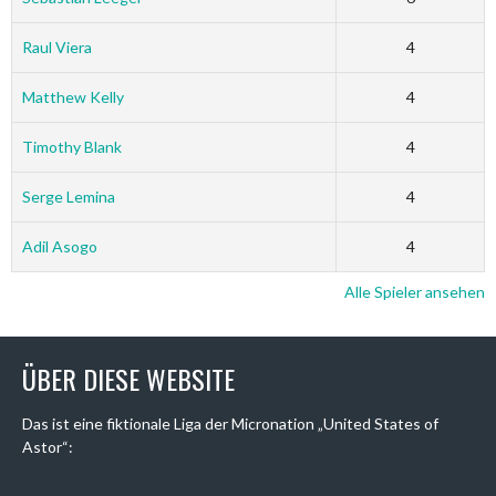
Raul Viera
4
Matthew Kelly
4
Timothy Blank
4
Serge Lemina
4
Adil Asogo
4
Alle Spieler ansehen
ÜBER DIESE WEBSITE
Das ist eine fiktionale Liga der Micronation „United States of
Astor“: