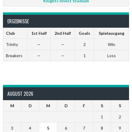
Knights Invest Stadium
ERGEBNISSE
Club
1st Half
2nd Half
Goals
Spielausgang
Trinity
—
—
2
Win
Breakers
—
—
1
Loss
AUGUST 2026
M
D
M
D
F
S
S
1
2
3
4
5
6
7
8
9