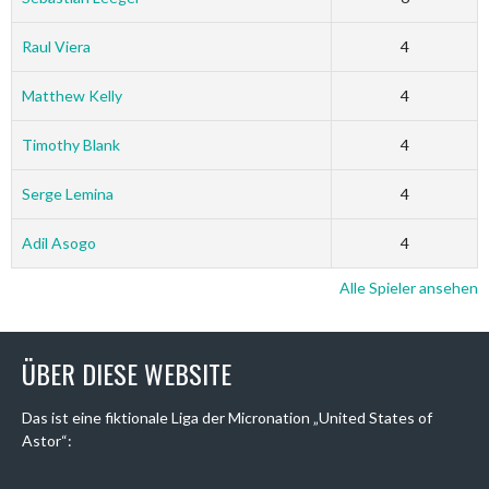
Raul Viera
4
Matthew Kelly
4
Timothy Blank
4
Serge Lemina
4
Adil Asogo
4
Alle Spieler ansehen
ÜBER DIESE WEBSITE
Das ist eine fiktionale Liga der Micronation „United States of
Astor“: