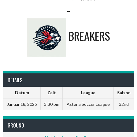
-
BREAKERS
DETAILS
Datum
Zeit
League
Saison
Januar 18, 2025
3:30 pm
Astoria Soccer League
32nd
GROUND