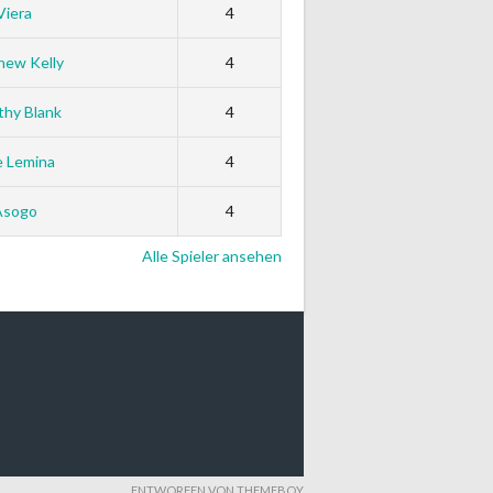
Viera
4
hew Kelly
4
thy Blank
4
e Lemina
4
Asogo
4
Alle Spieler ansehen
ENTWORFEN VON THEMEBOY