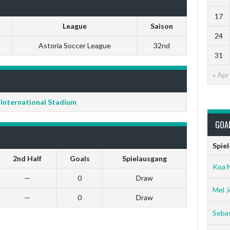
17
League
Saison
24
Astoria Soccer League
32nd
31
« Apr
 International Stadium
GOA
Spiel
2nd Half
Goals
Spielausgang
Koa 
—
0
Draw
Mel J
—
0
Draw
Sebas