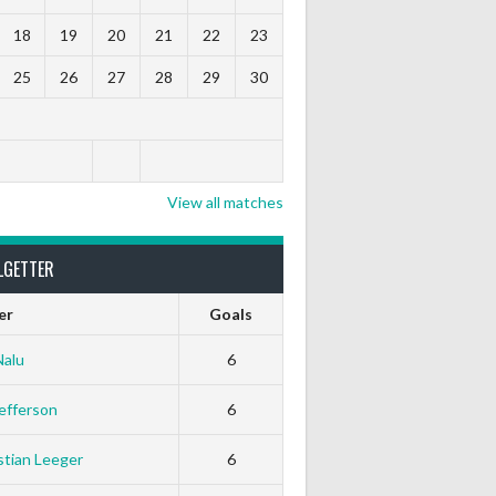
18
19
20
21
22
23
25
26
27
28
29
30
View all matches
LGETTER
er
Goals
Nalu
6
efferson
6
tian Leeger
6