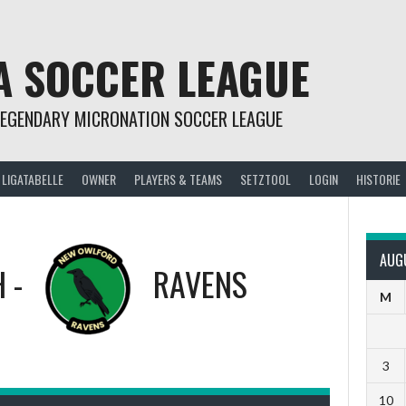
A SOCCER LEAGUE
LEGENDARY MICRONATION SOCCER LEAGUE
LIGATABELLE
OWNER
PLAYERS & TEAMS
SETZTOOL
LOGIN
HISTORIE
AUG
H
-
RAVENS
M
3
10