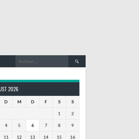
Suche
nach:
UST 2026
D
M
D
F
S
S
1
2
4
5
6
7
8
9
11
12
13
14
15
16