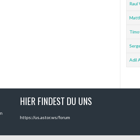
Raul 
Matt
Timo
Serg
Adil 
HIER FINDEST DU UNS
on
https://us.astor.ws/forum