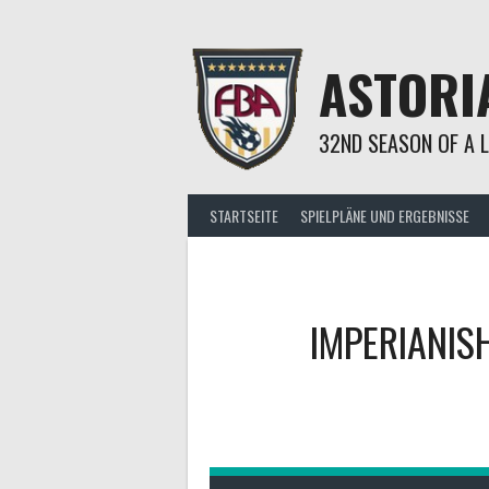
Springe
zum
Inhalt
ASTORI
32ND SEASON OF A 
STARTSEITE
SPIELPLÄNE UND ERGEBNISSE
IMPERIANIS