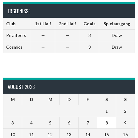
ERGEBNISSE
Club
1st Half
2nd Half
Goals
Spielausgang
Privateers
—
—
3
Draw
Cosmics
—
—
3
Draw
AUGUST 2026
M
D
M
D
F
S
S
1
2
3
4
5
6
7
8
9
10
11
12
13
14
15
16