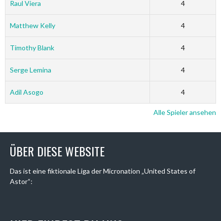
Raul Viera
4
Matthew Kelly
4
Timothy Blank
4
Serge Lemina
4
Adil Asogo
4
Alle Spieler ansehen
ÜBER DIESE WEBSITE
Das ist eine fiktionale Liga der Micronation „United States of
Astor“: