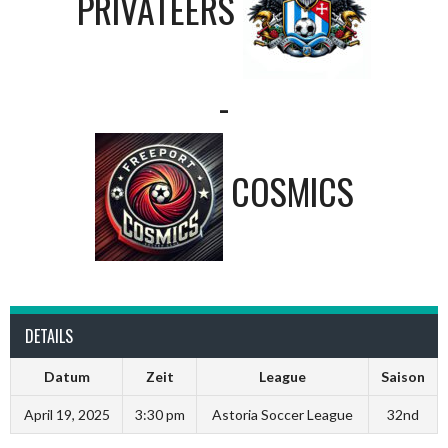
PRIVATEERS
-
COSMICS
DETAILS
Datum
Zeit
League
Saison
April 19, 2025
3:30 pm
Astoria Soccer League
32nd