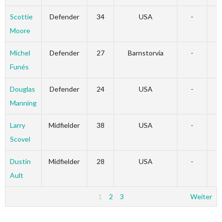
Scottie
Defender
34
USA
-
-
Moore
Michel
Defender
27
Barnstorvia
-
-
Funés
Douglas
Defender
24
USA
-
-
Manning
Larry
Midfielder
38
USA
-
-
Scovel
Dustin
Midfielder
28
USA
-
-
Ault
1
2
3
Weiter