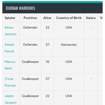
DURBAN WARRIORS
Spieler
Position
Alter
Country of Birth
Salary
Va
Simon
Defender
22
USA
-
-
Jackson
Kemal
Defender
37
Hansastan
Faouzi
Marcus
Goalkeeper
35
USA
-
-
Nash
Oscar
Goalkeeper
37
USA
-
-
Duncan
Jaylen
Goalkeeper
22
USA
-
-
Jacques