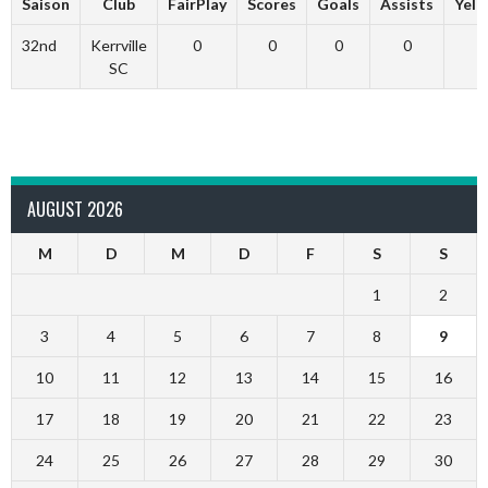
Saison
Club
FairPlay
Scores
Goals
Assists
Yell
32nd
Kerrville
0
0
0
0
SC
AUGUST 2026
M
D
M
D
F
S
S
1
2
3
4
5
6
7
8
9
10
11
12
13
14
15
16
17
18
19
20
21
22
23
24
25
26
27
28
29
30