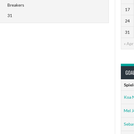
Breakers
17
31
24
31
« Apr
GOA
Spiel
Koa 
Mel J
Sebas