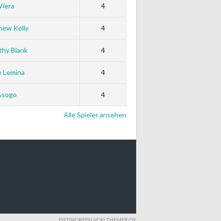
Viera
4
hew Kelly
4
thy Blank
4
e Lemina
4
Asogo
4
Alle Spieler ansehen
ENTWORFEN VON THEMEBOY