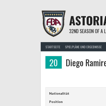
Springe
zum
Inhalt
ASTORI
32ND SEASON OF A 
STARTSEITE
SPIELPLÄNE UND ERGEBNISSE
20
Diego Ramir
Nationalität
Position