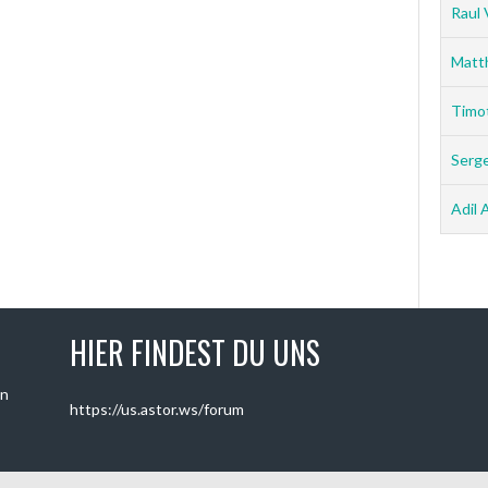
Raul 
Matt
Timo
Serg
Adil 
HIER FINDEST DU UNS
on
https://us.astor.ws/forum