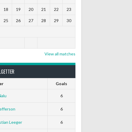
18
19
20
21
22
23
25
26
27
28
29
30
View all matches
LGETTER
er
Goals
Nalu
6
efferson
6
tian Leeger
6