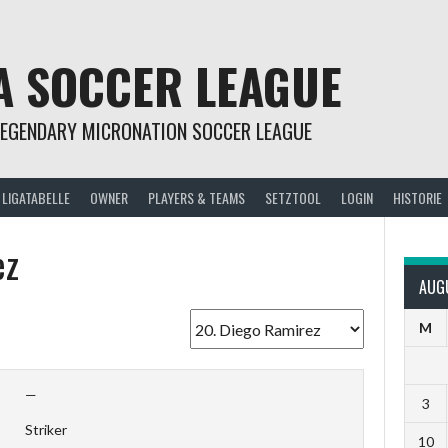
A SOCCER LEAGUE
LEGENDARY MICRONATION SOCCER LEAGUE
LIGATABELLE
OWNER
PLAYERS & TEAMS
SETZTOOL
LOGIN
HISTORIE
ez
AUG
M
—
3
Striker
10