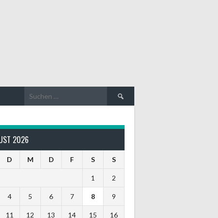
Suche
nach:
UST 2026
D
M
D
F
S
S
1
2
4
5
6
7
8
9
11
12
13
14
15
16