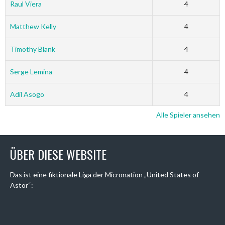
Raul Viera
4
Matthew Kelly
4
Timothy Blank
4
Serge Lemina
4
Adil Asogo
4
Alle Spieler ansehen
ÜBER DIESE WEBSITE
Das ist eine fiktionale Liga der Micronation „United States of
Astor“: