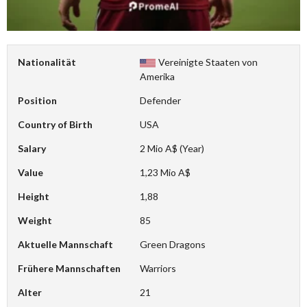
Nationalität
Vereinigte Staaten von
Amerika
Position
Defender
Country of Birth
USA
Salary
2 Mio A$ (Year)
Value
1,23 Mio A$
Height
1,88
Weight
85
Aktuelle Mannschaft
Green Dragons
Frühere Mannschaften
Warriors
Alter
21