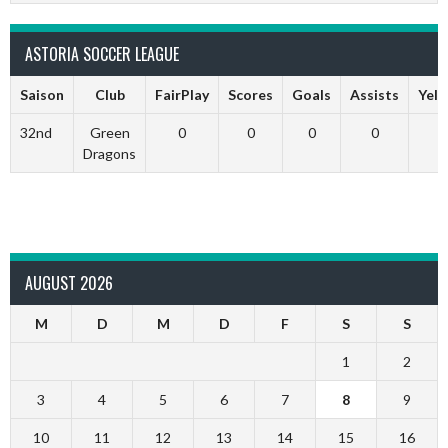
ASTORIA SOCCER LEAGUE
Saison
Club
FairPlay
Scores
Goals
Assists
Yell
32nd
Green
0
0
0
0
Dragons
AUGUST 2026
M
D
M
D
F
S
S
1
2
3
4
5
6
7
8
9
10
11
12
13
14
15
16