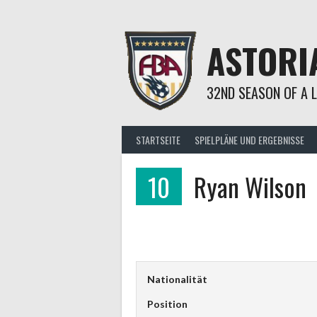
Springe
zum
Inhalt
ASTORI
32ND SEASON OF A 
STARTSEITE
SPIELPLÄNE UND ERGEBNISSE
10
Ryan Wilson
Nationalität
Position