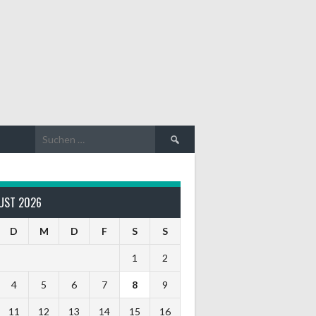
Suche
nach:
UST 2026
D
M
D
F
S
S
1
2
4
5
6
7
8
9
11
12
13
14
15
16