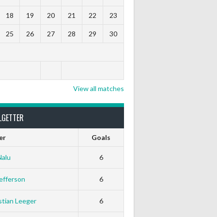
18
19
20
21
22
23
25
26
27
28
29
30
View all matches
LGETTER
er
Goals
Nalu
6
efferson
6
tian Leeger
6