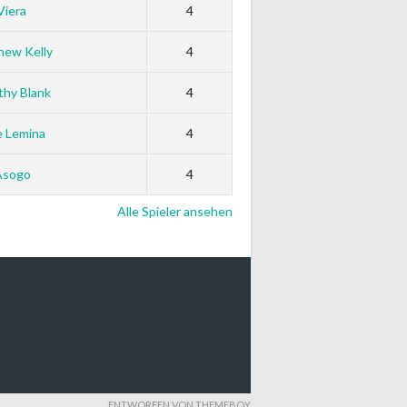
Viera
4
hew Kelly
4
thy Blank
4
e Lemina
4
Asogo
4
Alle Spieler ansehen
ENTWORFEN VON THEMEBOY