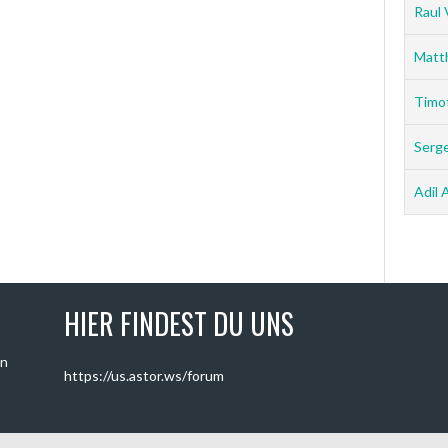
Raul 
Matt
Timo
Serg
Adil 
HIER FINDEST DU UNS
on
https://us.astor.ws/forum