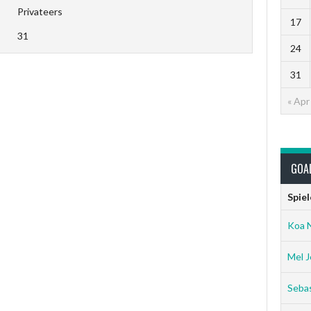
Privateers
17
31
24
31
« Apr
GOA
Spiel
Koa 
Mel J
Sebas