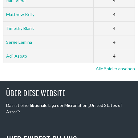
Raul Viera
4
Matthew Kelly
4
Timothy Blank
4
Serge Lemina
4
Adil Asogo
4
Alle Spieler ansehen
ÜBER DIESE WEBSITE
Das ist eine fiktionale Liga der Micronation „United States of
Astor“: