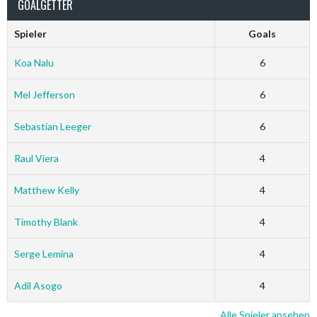
GOALGETTER
Spieler
Goals
Koa Nalu
6
Mel Jefferson
6
Sebastian Leeger
6
Raul Viera
4
Matthew Kelly
4
Timothy Blank
4
Serge Lemina
4
Adil Asogo
4
Alle Spieler ansehen