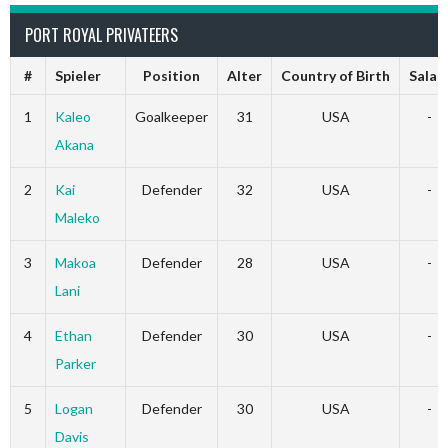
PORT ROYAL PRIVATEERS
#
Spieler
Position
Alter
Country of Birth
Salar
1
Kaleo
Goalkeeper
31
USA
-
Akana
2
Kai
Defender
32
USA
-
Maleko
3
Makoa
Defender
28
USA
-
Lani
4
Ethan
Defender
30
USA
-
Parker
5
Logan
Defender
30
USA
-
Davis