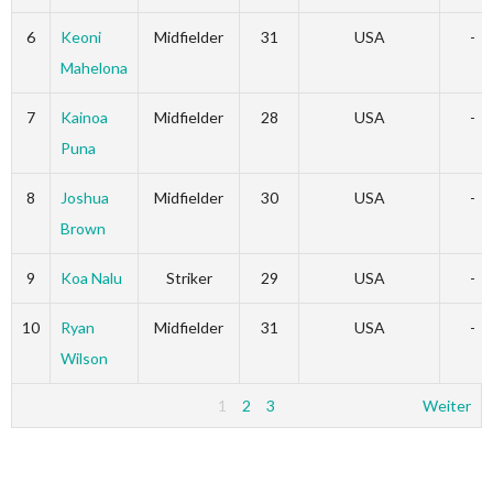
6
Keoni
Midfielder
31
USA
-
Mahelona
7
Kainoa
Midfielder
28
USA
-
Puna
8
Joshua
Midfielder
30
USA
-
Brown
9
Koa Nalu
Striker
29
USA
-
10
Ryan
Midfielder
31
USA
-
Wilson
1
2
3
Weiter